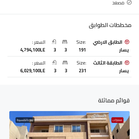
مصعد
مخططات الطوابق
الطابق الارضي
Size:
السعر :
يسار
191
3
3
4,794,100LE
الطابقة الثالث
Size:
السعر :
يسار
231
3
3
6,029,100LE
قوائم مماثلة
مميزات
بيع بالتقسيط