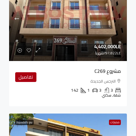
4,402,000LE
97,822LE
/شهريا
مشروع C269
تفاصيل
النرجس الجديدة
142
1
3
3
شقة, سكني
مميزات
بيع بالتقسيط