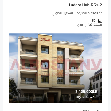
Ladera Hub-RG1-2
القاهرة الجديدة - التسعين الجنوبي
86
صيدلية, تجاري, طبي
3,125,000LE
26,042LE
/شهريا