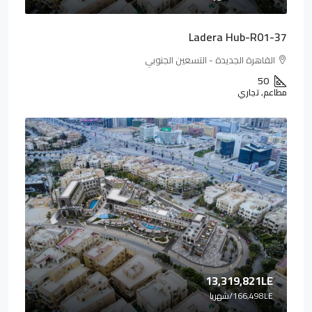
Ladera Hub-R01-37
القاهرة الجديدة - التسعين الجنوبي
50
مطاعم, تجاري
13,319,821LE
166,498LE
/شهريا