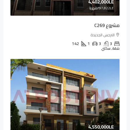
4,402,000LE
97,822LE
/شهريا
مشروع C269
النرجس الجديدة
142
1
3
3
شقة, سكني
4,550,000LE