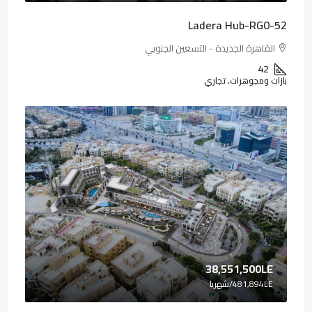
Ladera Hub-RG0-52
القاهرة الجديدة - التسعين الجنوبي
42
بازات ومجوهرات, تجاري
38,551,500LE
481,894LE
/شهريا