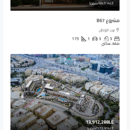
69,914LE
/شهريا
مشروع B67
بيت الوطن
175
1
3
3
شقة, سكني
13,912,288LE
173,904LE
/شهريا