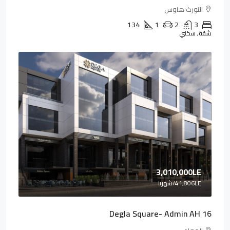
النورث هاوس
134
1
2
3
شقة, سكني
3,010,000LE
41,806LE
/شهريا
Degla Square- Admin AH 16