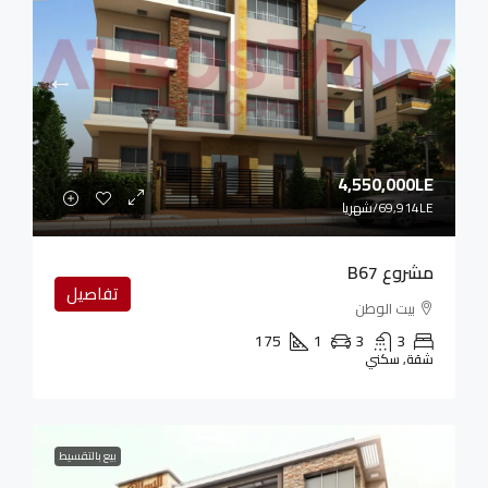
4,550,000LE
69,914LE
/شهريا
مشروع B67
تفاصيل
بيت الوطن
175
1
3
3
شقة, سكني
بيع بالتقسيط