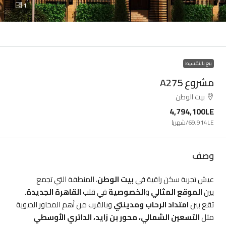
1
بيع بالتقسيط
مشروع A275
بيت الوطن
4,794,100LE
69,914LE
/شهريا
وصف
عيش تجربة سكن راقية في
بيت الوطن
، المنطقة التي تجمع
بين
الموقع المثالي
و
الخصوصية
في قلب
القاهرة الجديدة
.
تقع بين
امتداد الرحاب ومدينتي
وبالقرب من أهم المحاور الحيوية
مثل
التسعين الشمالي، محور بن زايد، الدائري الأوسطي