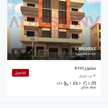
5,909,500LE
49,246LE
/شهريا
مشروع B150
تفاصيل
بيت الوطن
223
1
3
3
شقة, سكني