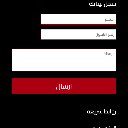
سجل بيناتك
روابط سريعة
الــرئــيســيـــة