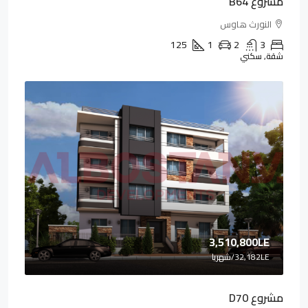
مشروع B64
النورث هاوس
125
1
2
3
شقة, سكني
3,510,800LE
32,182LE
/شهريا
مشروع D70