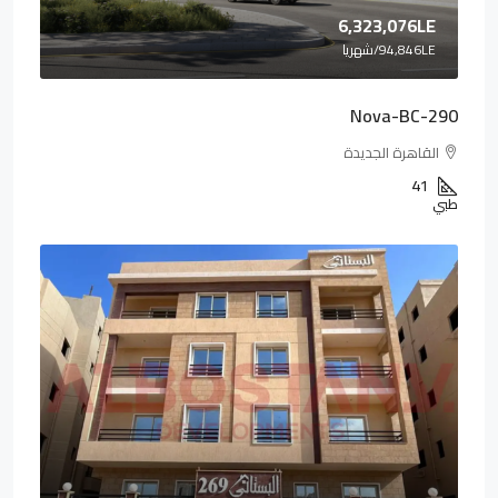
6,323,076LE
94,846LE
/شهريا
Nova-BC-290
القاهرة الجديدة
41
طبي