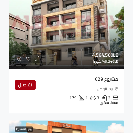
4,564,500LE
49,246LE
/شهريا
مشروع C29
تفاصيل
بيت الوطن
179
1
3
3
شقة, سكني
بيع بالتقسيط