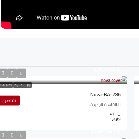
6,323,076LE
94,846LE
/شهريا
بيع بالتقسيط
خصم 20%
Nova-BA-286
تفاصيل
القاهرة الجديدة
41
إداري
12,491,931LE
187,379LE
/شهريا