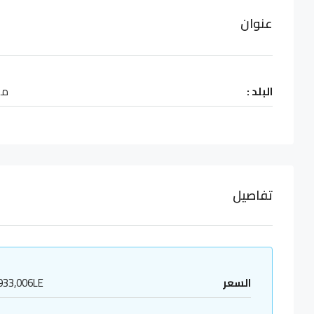
عنوان
البلد :
مص
تفاصيل
السعر
933,006LE