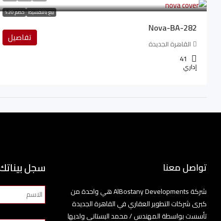
بيع بالتقسيط
خصم 20%
Nova-BA-282
تفاصيل
القاهرة الجديدة
41
إداري
سجل بيناتك
تواصل معنا
شركة AlBostany Developments هي واحدة من
كبرى شركات التطوير العقاري في القاهرة الجديدة
تأسست بواسطة المهندس / محمد البستاني ولديها