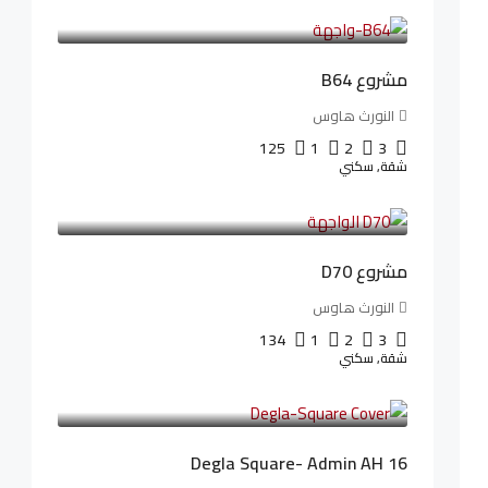
26,042LE
/شهريا
مشروع B64
النورث هاوس
125
1
2
3
شقة, سكني
3,510,800LE
32,182LE
/شهريا
مشروع D70
النورث هاوس
134
1
2
3
شقة, سكني
3,010,000LE
41,806LE
/شهريا
Degla Square- Admin AH 16