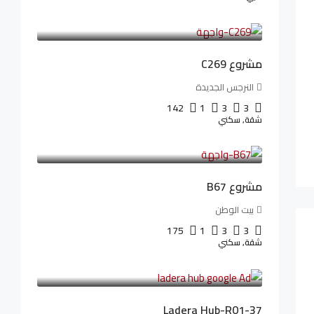
4,402,000LE
97,822LE
/شهريا
مشروع C269
النرجس الجديدة
142
1
3
3
شقة, سكني
4,550,000LE
69,914LE
/شهريا
مشروع B67
بيت الوطن
175
1
3
3
شقة, سكني
13,912,288LE
173,904LE
/شهريا
Ladera Hub-R01-37