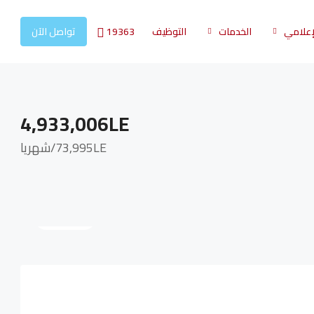
19363
لإعلامي
الخدمات
التوظيف
تواصل الآن
4,933,006LE
73,995LE
/شهريا
8 More