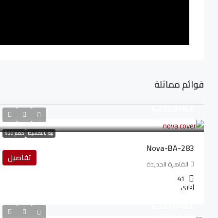
قوائم مماثلة
6,323,076LE
94,846LE
/شهريا
بيع بالتقسيط
خصم 20%
Nova-BA-283
تفاصيل
القاهرة الجديدة
41
إداري
6,323,076LE
94,846LE
/شهريا