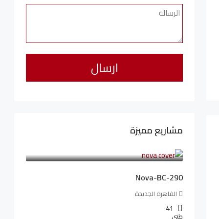
مشاريع مميزة
6,323,076LE
94,846LE
/شهريا
Nova-BC-290
القاهرة الجديدة
41
طبي