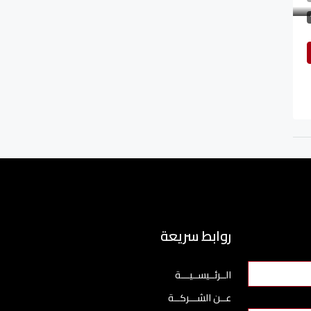
روابط سريعة
الــرئــيســيـــة
عــن الشـــركــة