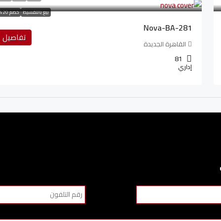
بيع بالتقسيط
خصم 20%
Nova-BA-281
تفاصيل
القاهرة الجديدة
81
إداري