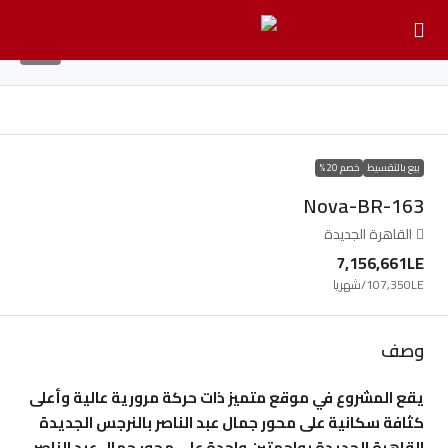
13
بيع بالتقسيط
خصم 20%
Nova-BR-163
القاهرة الجديدة
7,156,661LE
107,350LE
/شهريا
وصف
يقع المشروع في موقع متميز ذات حركة مرورية عالية وأعلى
كثافة سكانية على محور جمال عبد الناصر بالنرجس الجديدة
القاهرة الجديدة بواجهتين واحدة على محور جمال عبد الناصر