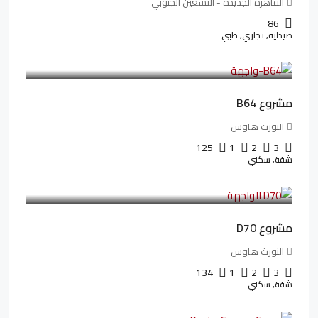
القاهرة الجديدة - التسعين الجنوبي
86
صيدلية, تجاري, طبي
3,125,000LE
26,042LE
/شهريا
مشروع B64
النورث هاوس
125
1
2
3
شقة, سكني
3,510,800LE
32,182LE
/شهريا
مشروع D70
النورث هاوس
134
1
2
3
شقة, سكني
3,010,000LE
41,806LE
/شهريا