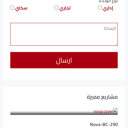
نوع الوحدة
إداري
تجاري
سكني
مشاريع مميزة
6,323,076LE
94,846LE
/شهريا
Nova-BC-290