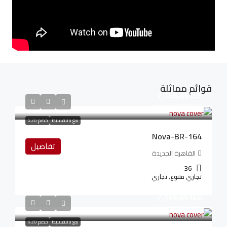
قوائم مماثلة
7,156,661LE
107,350LE
/شهريا
بيع بالتقسيط
خصم 20%
Nova-BR-164
تفاصيل
القاهرة الجديدة
36
تجاري متنوع, تجاري
7,156,661LE
107,350LE
/شهريا
بيع بالتقسيط
خصم 20%