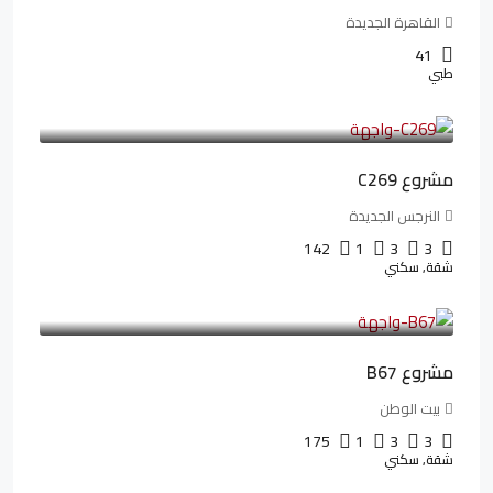
القاهرة الجديدة
41
طبي
4,402,000LE
97,822LE
/شهريا
مشروع C269
النرجس الجديدة
142
1
3
3
شقة, سكني
4,550,000LE
69,914LE
/شهريا
مشروع B67
بيت الوطن
175
1
3
3
شقة, سكني
13,912,288LE