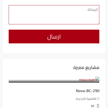
مشاريع مميزة
6,323,076LE
94,846LE
/شهريا
Nova-BC-290
القاهرة الجديدة
41