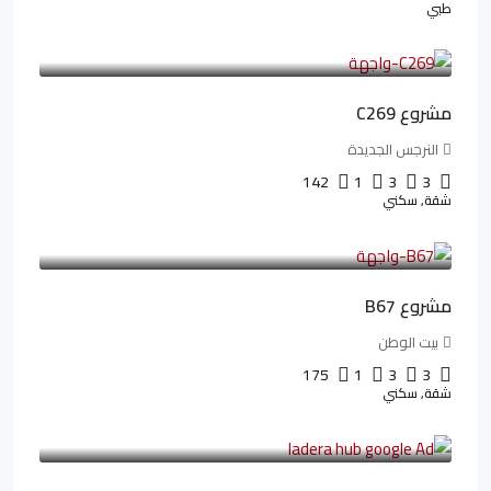
طبي
4,402,000LE
97,822LE
/شهريا
مشروع C269
النرجس الجديدة
142
1
3
3
شقة, سكني
4,550,000LE
69,914LE
/شهريا
مشروع B67
بيت الوطن
175
1
3
3
شقة, سكني
13,912,288LE
173,904LE
/شهريا