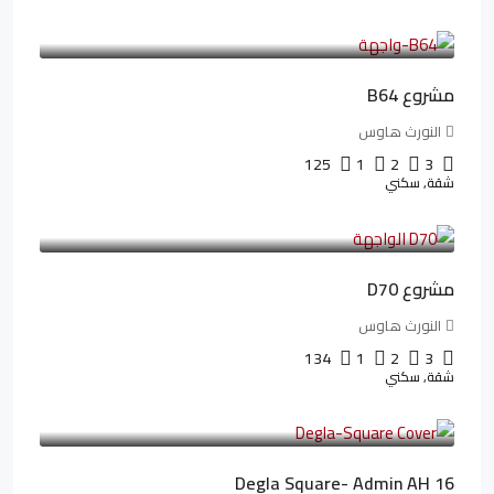
3,125,000LE
26,042LE
/شهريا
مشروع B64
النورث هاوس
125
1
2
3
شقة, سكني
3,510,800LE
32,182LE
/شهريا
مشروع D70
النورث هاوس
134
1
2
3
شقة, سكني
3,010,000LE
41,806LE
/شهريا
Degla Square- Admin AH 16