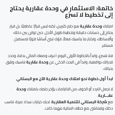
خاتمة: الاستثمار في وحدة عقارية يحتاج
إلى تخطيط لا تسرّع
امتلاك
وحدة عقارية
هو حلم كثيرين، لكنه ليس قرارًا عاطفيًا، بل قرار
يحتاج إلى حسابات دقيقة وتخطيط طويل الأجل. حين توازن بين دخلك
وأقساطك، وتختار ما يناسبك فعلاً، فإنك تبني أساسًا قويًا لمستقبل
مستقر.
فلا تتسرع، وابدأ بالخطوة الأولى اليوم: اعرف وضعك المالي بدقة، وحدد
قدراتك بواقعية، وابدأ في البحث الذكي عن
وحدة عقارية
تناسبك وتليق
بحياتك.
ابدأ أول خطوة نحو امتلاك وحدة عقارية الآن مع البستاني
لا تجعل التردد أو الخوف من الالتزامات يؤخر حلمك بامتلاك
وحدة
عقـــارية
.
مع
شركة البستاني للتنمية العقارية
، لديك خيارات سداد مرنة، تناسب
دخلك وتتماشى مع خطتك المالية مهما كانت.