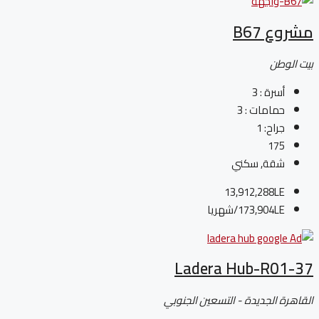
مشروع B67
بيت الوطن
أسرة :
3
حمامات :
3
جراح:
1
175
شقة, سكني
13,912,288LE
173,904LE
/شهريا
Ladera Hub-R01-37
القاهرة الجديدة - التسعين الجنوبي