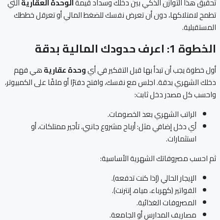
تحقيق هذا التوازن الذكي بين دخلك وسداد قيمة
الوحدة العقارية
التي
تطمح لامتلاكها، دون أن تعرض نفسك للضغط المالي أو تعرقل خططك
المستقبلية.
الخطوة 1: اعرف حدودك المالية بدقة
أول خطوة يجب أن تبدأ بها قبل التفكير في أي
وحدة عقارية
هي فهم
دخلك الشهري بدقة. اجلس مع نفسك، وافتح دفترًا أو ملفًا على الكمبيوتر،
واحسب كل مصدر دخل ثابت:
الراتب الشهري بعد الخصومات.
أي دخل إضافي مثل: أرباح مشروع جانبي، تأجير ممتلكات، أو
استثمارات.
ثم احسب مصروفاتك الشهرية الأساسية:
الإيجار الحالي (إذا كنت تدفعه).
الفواتير (كهرباء، مياه، إنترنت).
المصروفات الغذائية.
مصاريف المدارس أو الجامعة.