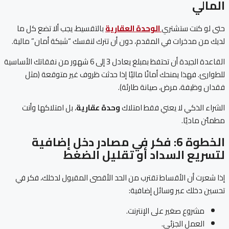
المالي
حتى لو كنت ستشتري
الوحدة العقارية
بالتقسيط، يجب ألا تضع كل ما
لديك من مدخرات في المقدم، دون أن تترك لنفسك “شبكة أمان” مالية.
القاعدة الجيدة أن تحتفظ بمبلغ يعادل 3 إلى 6 شهور من نفقاتك الأساسية
للطوارئ. فهذا يمنحك أمانًا ماليًا إذا حدثت ظروف غير متوقعة (مثل
فقدان وظيفة، مرض، صيانة طارئة).
الشراء الذكي لا يعني فقط امتلاك
وحدة عقارية
، بل امتلاكها وأنت
مطمئن ماديًا.
الخطوة 6: فكر في مصادر دخل إضافية
لتسريع السداد أو تقليل الضغط
إذا شعرت أن الأقساط تقترب من الحد الأقصى المقبول لدخلك، فكر في
تحسين دخلك عبر وسائل إضافية:
مشروع صغير على الإنترنت.
العمل الجزئي.