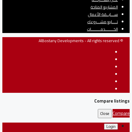
المشاريع المتاحة
ســـابــقة الأعمال
تــــابع مشـــروعك
الخـــــــدمــــــــات
© AlBostany Developments - All rights reserved
Compare listings
Compare
Close
Login