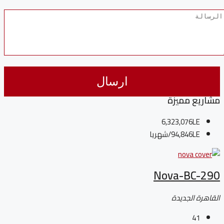
مشاريع مميزة
6,323,076LE
94,846LE
/شهريا
Nova-BC-290
القاهرة الجديدة
41