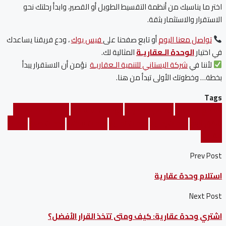
اختر ما يناسبك من أنظمة التقسيط الطويل أو القصير، وابدأ رحلتك نحو
الاستقرار والاستثمار بثقة.
تواصل معنا اليوم
أو تابع صفحنا على
فيس بوك
، ودع فريقنا يساعدك
في اختيار
الوحدة الـعقاريـة
المثالية لك.
لأننا في
شركة البستاني للتنمية الـعقاريـة
نؤمن أن الاستقرار يبدأ
بخطة… وخطوتك الأولى تبدأ من هنا.
Tags
التجمع الخامس
القاهرة الجديدة
الوحدات الفندقية
شراء وحدة عقارية
شقق للبيع
وحدات إدارية
وحدات تجارية
وحدات سكنية
وحدات طبية
وحدات
عقارية
Prev Post
استلام وحدة عقارية
Next Post
اشتري وحدة عقارية: كيف ومتى تتخذ القرار الأفضل؟