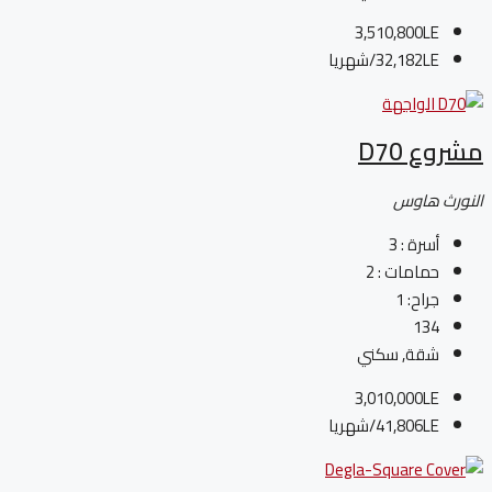
3,510,800LE
32,182LE
/شهريا
مشروع D70
النورث هاوس
أسرة :
3
حمامات :
2
جراح:
1
134
شقة, سكني
3,010,000LE
41,806LE
/شهريا