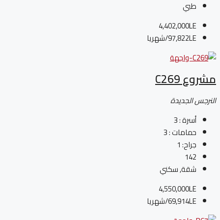
طبي
4,402,000LE
97,822LE
/شهريا
مشروع C269
النرجس الجديدة
أسرة :
3
حمامات :
3
جراح:
1
142
شقة, سكني
4,550,000LE
69,914LE
/شهريا