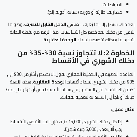
المواصلات.
مصاريف طارئة أو دورية (صيانة، أدوية، إلخ).
بعد ذلك، ستصل إلى ما يُعرف بـ
صافي الدخل القابل للتصرف
، وهو ما
يتبقى من دخلك بعد خصم كل الأساسيات. هذا الرقم هو نقطة البداية
لتحديد ما يمكنك تخصيصه لسداد
الوحدة العقارية
.
الخطوة 2: لا تتجاوز نسبة 30%-35% من
دخلك الشهري في الأقساط
القاعدة الذهبية في التخطيط العقاري تقول: لا تخصص أكثر من 30% إلى
35% من دخلك الشهري لسداد أقساط
الوحدة العقارية
. هذه النسبة
تضمن لك القدرة على الاستمرار في سداد الأقساط دون أن تؤثر على نمط
حياتك أو تلجأ إلى الاستدانة لتغطية نفقاتك.
مثال عملي
:
إذا كان دخلك الشهري 15,000 جنيه، فإن الحد الأقصى للأقساط
يجب ألا يتعدى 5,000 جنيه شهريًا.
إذا زادت الأقساط عن ذلك، فربما تحتاج لإعادة التفكير في نوع