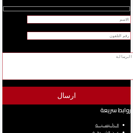
روابط سريعة
الــرئــيســيـــة
عــن الشـــركــة