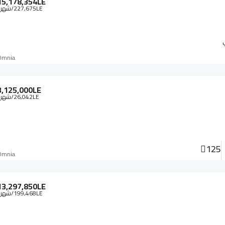
15,178,354LE
94,846LE
/شهريا
227,675LE
/شهري
Nova-BC-290
القاهرة الجديدة
Omnia
41
طبي
3,125,000LE
26,042LE
/شهري
125
Omnia
13,297,850LE
199,468LE
/شهري