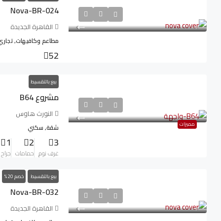
166,498LE
/شهريا
Nova-BR-024
القاهرة الجديدة
Ladera Hub-RG0-52
مطاعم وكافيهات, تجاري
القاهرة الجديدة - التسعين الجنوبي
52
42
بازات ومجوهرات, تجاري
بيع بالتقسيط
مشروع B64
النورث هاوس
مميزات
شقة, سكني
1
2
3
غرف نوم
حمامات
جراح
بيع بالتقسيط
خصم 20%
Nova-BR-032
القاهرة الجديدة