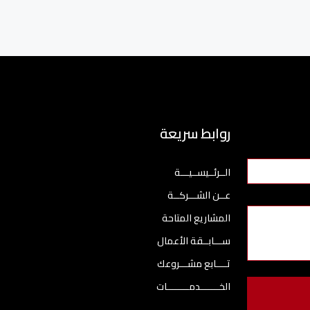
روابط سريعة
الــرئــيســيـــة
عــن الشـــركــة
المشاريع المتاحة
ســـابــقة الأعمال
تــــابع مشـــروعك
الخـــــــدمــــــــات