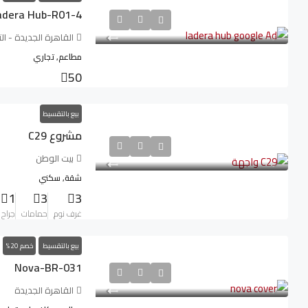
adera Hub-R01-4
القاهرة الجديدة - ا
مطاعم, تجاري
50
بيع بالتقسيط
مشروع C29
بيت الوطن
شقة, سكني
1
3
3
غرف نوم
حمامات
جراح
بيع بالتقسيط
خصم 20%
Nova-BR-031
القاهرة الجديدة