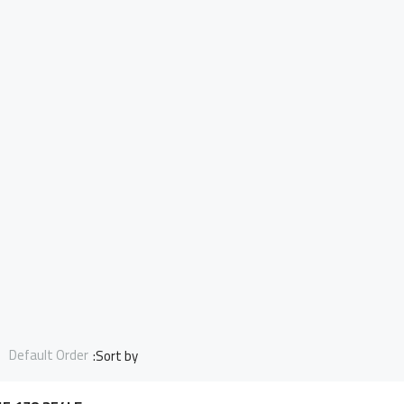
Default Order
Sort by:
6,323,076LE