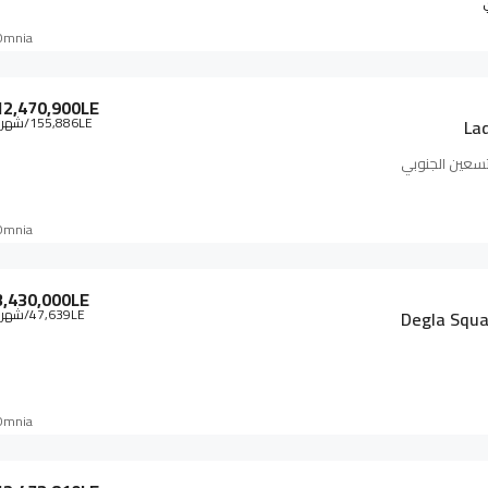
Omnia
12,470,900LE
155,886LE
/شهري
La
لتسعين الجنوبي
Omnia
3,430,000LE
47,639LE
/شهري
Degla Squa
Omnia