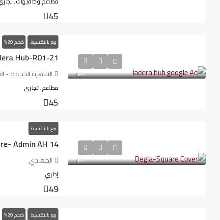
مطاعم وكافيهات, تجاري
45
بيع بالتقسيط
خصم 20%
dera Hub-R01-21
القاهرة الجديدة - ا
مطاعم, تجاري
45
بيع بالتقسيط
re- Admin AH 14
المعادي
إداري
49
بيع بالتقسيط
خصم 20%