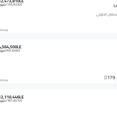
12,473,810LE
155,923LE
/شهري
L
لتسعين الجنوبي
Omnia
4,564,500LE
49,246LE
/شهري
179
Omnia
12,110,446LE
181,657LE
/شهري