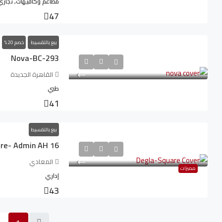
مطاعم وكافيهات, تجاري
47
بيع بالتقسيط
خصم 20%
Nova-BC-293
القاهرة الجديدة
طبي
41
بيع بالتقسيط
re- Admin AH 16
المعادي
مميزات
إداري
43