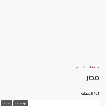
Home
مصر
مصر
161 الوحدات
13,319,821LE
بيع بالتقسيط
خصم 20%