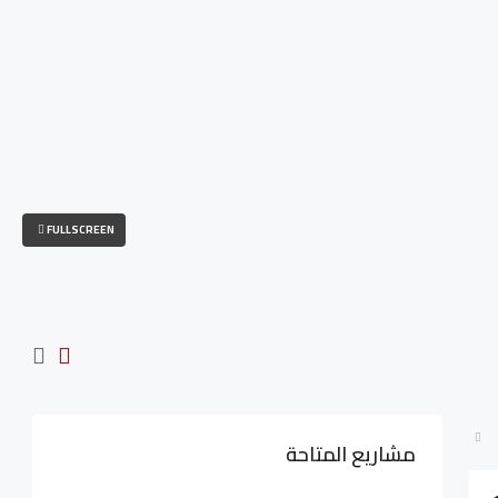
FULLSCREEN
مشاريع المتاحة
LE
4,402,000LE