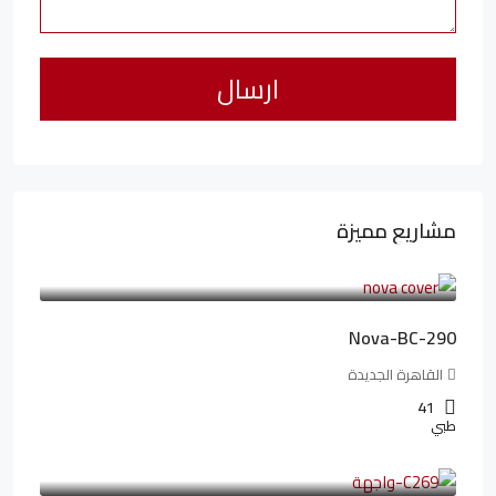
مشاريع مميزة
6,323,076LE
94,846LE
/شهريا
Nova-BC-290
القاهرة الجديدة
41
طبي
4,402,000LE
97,822LE
/شهريا