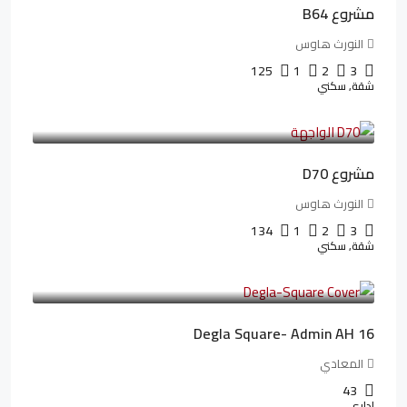
مشروع B64
النورث هاوس
125
1
2
3
شقة, سكني
3,510,800LE
32,182LE
/شهريا
مشروع D70
النورث هاوس
134
1
2
3
شقة, سكني
3,010,000LE
41,806LE
/شهريا
Degla Square- Admin AH 16
المعادي
43
إداري