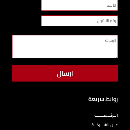
روابط سريعة
الــرئــيســيـــة
عــن الشـــركــة