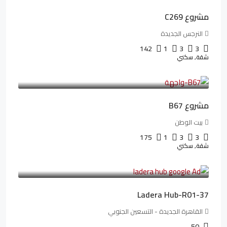
مشروع C269
النرجس الجديدة
142
1
3
3
شقة, سكني
4,550,000LE
69,914LE
/شهريا
مشروع B67
بيت الوطن
175
1
3
3
شقة, سكني
13,912,288LE
173,904LE
/شهريا
Ladera Hub-R01-37
القاهرة الجديدة - التسعين الجنوبي
50