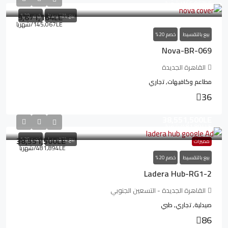
145,067LE
/شهريا
9,671,164LE
بيع بالتقسيط
خصم 20%
145,067LE
/شهريا
بيع بالتقسيط
خصم 20%
Nova-BR-069
القاهرة الجديدة
مطاعم وكافيهات, تجاري
36
38,551,500LE
481,894LE
/شهريا
38,551,500LE
بيع بالتقسيط
خصم 20%
مميزات
481,894LE
/شهريا
بيع بالتقسيط
خصم 20%
Ladera Hub-RG1-2
القاهرة الجديدة - التسعين الجنوبي
صيدلية, تجاري, طبي
86