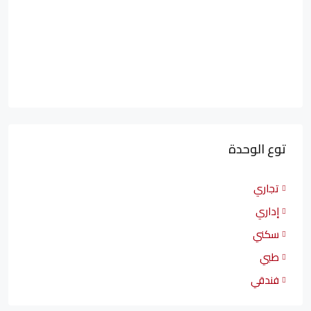
توع الوحدة
تجاري
إداري
سكني
طبي
فندقي