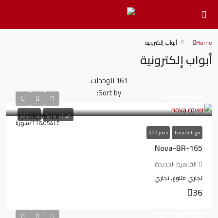
Home
أبواب إلكترونية
أبواب إلكترونية
161 الوحدات
Sort by:
7,736,931LE
116,054LE
/شهريا
7,736,931LE
بيع بالتقسيط
خصم 20%
116,054LE
/شهريا
بيع بالتقسيط
خصم 20%
Nova-BR-165
القاهرة الجديدة
تجاري متنوع, تجاري
36
12,473,810LE