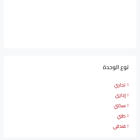
توع الوحدة
تجاري
إداري
سكني
طبي
فندقي