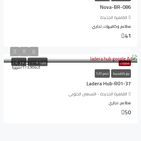
Nova-BR-086
القاهرة الجديدة
مطاعم وكافيهات, تجاري
41
13,912,288LE
173,904LE
/شهريا
13,912,288LE
بيع بالتقسيط
خصم 20%
مميزات
173,904LE
/شهريا
بيع بالتقسيط
خصم 20%
Ladera Hub-R01-37
القاهرة الجديدة - التسعين الجنوبي
مطاعم, تجاري
50