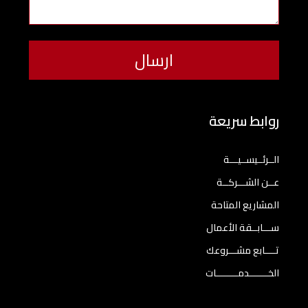
روابط سريعة
الــرئــيســيـــة
عــن الشـــركــة
المشاريع المتاحة
ســـابــقة الأعمال
تــــابع مشـــروعك
الخـــــــدمــــــــات