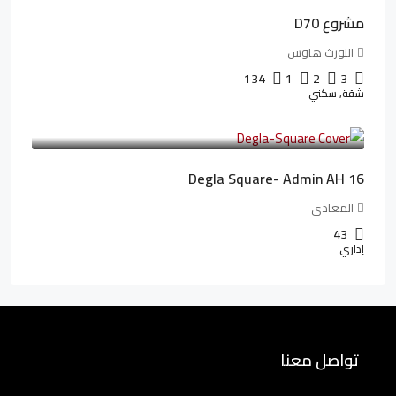
مشروع D70
النورث هاوس
134
1
2
3
شقة, سكني
3,010,000LE
41,806LE
/شهريا
Degla Square- Admin AH 16
المعادي
43
إداري
تواصل معنا