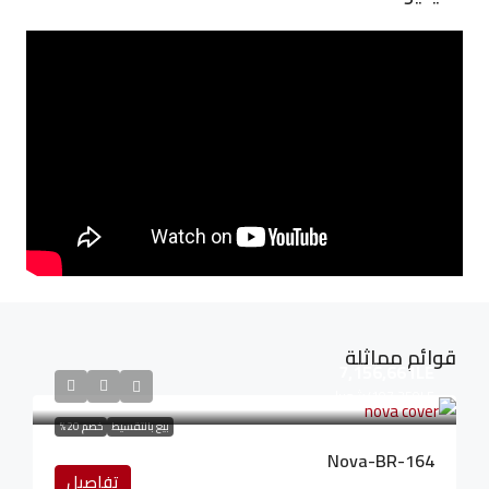
قوائم مماثلة
7,156,661LE
107,350LE
/شهريا
بيع بالتقسيط
خصم 20%
Nova-BR-164
تفاصيل