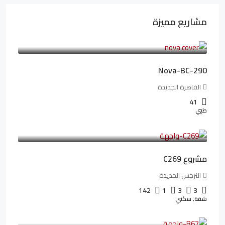
مشاريع مميزة
6,323,076LE
94,846LE
/شهريا
Nova-BC-290
القاهرة الجديدة
41
طبي
4,402,000LE
97,822LE
/شهريا
مشروع C269
النرجس الجديدة
142
1
3
3
شقة, سكني
4,550,000LE
69,914LE
/شهريا