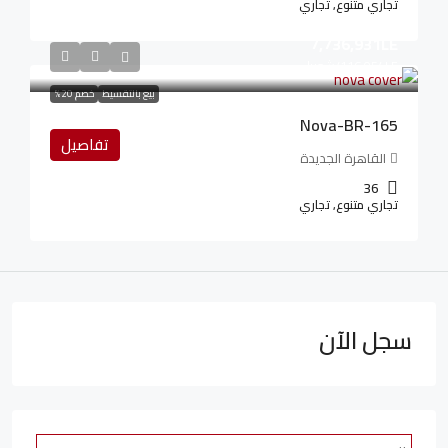
تجاري متنوع, تجاري
7,736,931LE
116,054LE
/شهريا
بيع بالتقسيط
خصم 20%
Nova-BR-165
تفاصيل
القاهرة الجديدة
36
تجاري متنوع, تجاري
سجل الآن