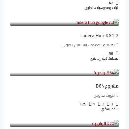
42
بازات ومجوهرات, تجاري
38,551,500LE
481,894LE
/شهريا
Ladera Hub-RG1-2
القاهرة الجديدة - التسعين الجنوبي
86
صيدلية, تجاري, طبي
3,125,000LE
26,042LE
/شهريا
مشروع B64
النورث هاوس
125
1
2
3
شقة, سكني
3,510,800LE
32,182LE
/شهريا