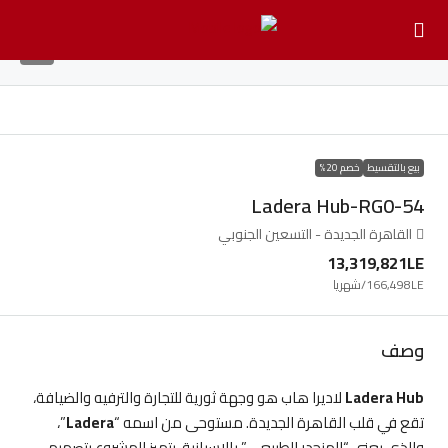
6
بيع بالتقسيط
خصم 20%
Ladera Hub-RG0-54
القاهرة الجديدة - التسعين الجنوبي
13,319,821LE
166,498LE
/شهريا
وصف
Ladera Hub
لاديرا هاب هو وجهة ثورية للتجارة والترفيه والضيافة،
تقع في قلب القاهرة الجديدة. مستوحى من اسمه “
Ladera
”،
والذي يعني “المنحدر الطبيعي” بالإسبانية، يتميز المشروع بتصميم