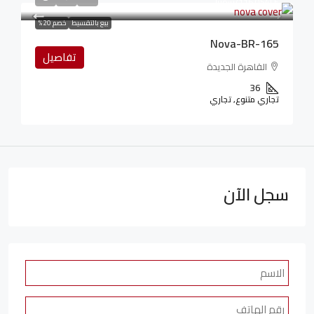
116,054LE
/شهريا
بيع بالتقسيط
خصم 20%
Nova-BR-165
تفاصيل
القاهرة الجديدة
36
تجاري متنوع, تجاري
سجل الآن