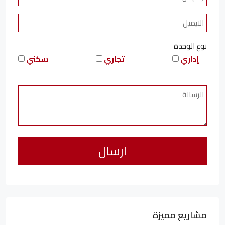
نوع الوحدة
إداري
تجاري
سكني
مشاريع مميزة
6,323,076LE