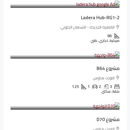
481,894LE
/شهريا
Ladera Hub-RG1-2
القاهرة الجديدة - التسعين الجنوبي
86
صيدلية, تجاري, طبي
3,125,000LE
26,042LE
/شهريا
مشروع B64
النورث هاوس
125
1
2
3
شقة, سكني
3,510,800LE
32,182LE
/شهريا
مشروع D70
النورث هاوس