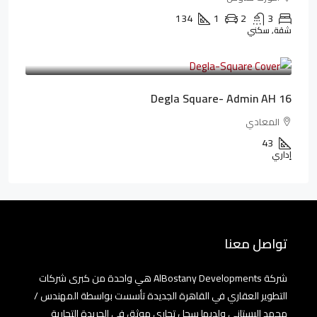
134
1
2
3
شقة, سكني
3,010,000LE
41,806LE
/شهريا
Degla Square- Admin AH 16
المعادي
43
إداري
تواصل معنا
شركة AlBostany Developments هي واحدة من كبرى شركات
التطوير العقاري في القاهرة الجديدة تأسست بواسطة المهندس /
محمد البستاني ولديها سجل تجاري موثق في الجريدة التجارية