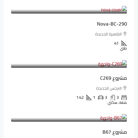
94,846LE
/شهريا
Nova-BC-290
القاهرة الجديدة
41
طبي
4,402,000LE
97,822LE
/شهريا
مشروع C269
النرجس الجديدة
142
1
3
3
شقة, سكني
4,550,000LE
69,914LE
/شهريا
مشروع B67