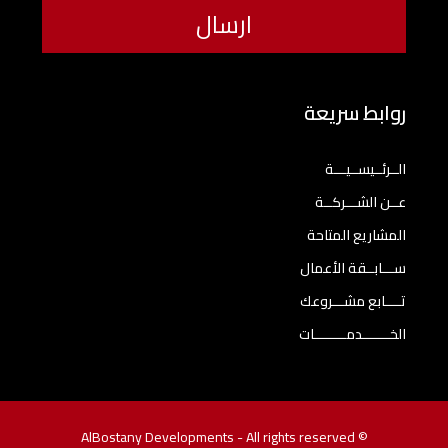
روابط سريعة
الــرئــيســيـــة
عــن الشـــركــة
المشاريع المتاحة
ســـابــقة الأعمال
تــــابع مشـــروعك
الخـــــــدمــــــــات
© AlBostany Developments - All rights reserved