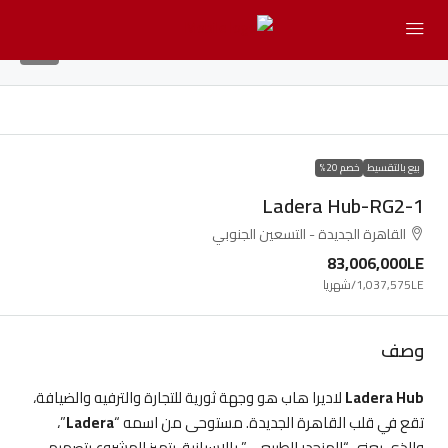
6
بيع بالتقسيط
خصم 20%
Ladera Hub-RG2-1
القاهرة الجديدة - التسعين الجنوبي
83,006,000LE
1,037,575LE
/شهريا
وصف
Ladera Hub
لاديرا هاب هو وجهة ثورية للتجارة والترفيه والضيافة،
تقع في قلب القاهرة الجديدة. مستوحى من اسمه “
Ladera
”،
والذي يعني “المنحدر الطبيعي” بالإسبانية، يتميز المشروع بتصميم