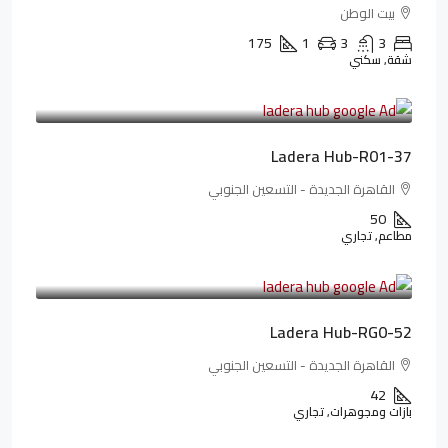
بيت الوطن
175
1
3
3
شقة, سكني
13,912,288LE
173,904LE
/شهريا
Ladera Hub-R01-37
القاهرة الجديدة - التسعين الجنوبي
50
مطاعم, تجاري
13,319,821LE
166,498LE
/شهريا
Ladera Hub-RG0-52
القاهرة الجديدة - التسعين الجنوبي
42
بازات ومجوهرات, تجاري
38,551,500LE