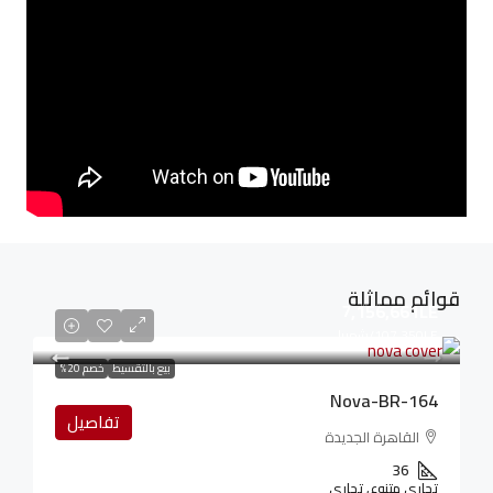
قوائم مماثلة
7,156,661LE
107,350LE
/شهريا
بيع بالتقسيط
خصم 20%
Nova-BR-164
تفاصيل
القاهرة الجديدة
36
تجاري متنوع, تجاري