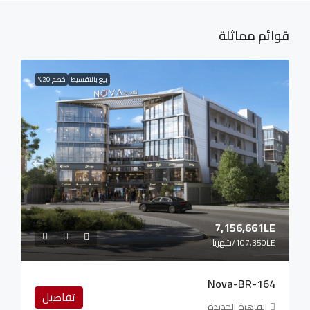
قوائم مماثلة
بيع بالتقسيط
خصم 20%
7,156,661LE
107,350LE
/شهريا
Nova-BR-164
تفاصيل
القاهرة الجديدة