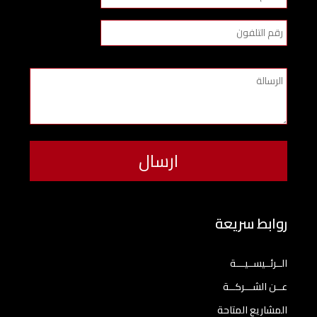
روابط سريعة
الــرئــيســيـــة
عــن الشـــركــة
المشاريع المتاحة