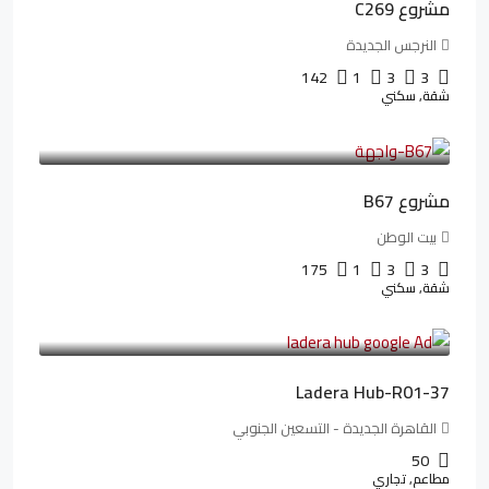
مشروع C269
النرجس الجديدة
142
1
3
3
شقة, سكني
4,550,000LE
69,914LE
/شهريا
مشروع B67
بيت الوطن
175
1
3
3
شقة, سكني
13,912,288LE
173,904LE
/شهريا
Ladera Hub-R01-37
القاهرة الجديدة - التسعين الجنوبي
50
مطاعم, تجاري