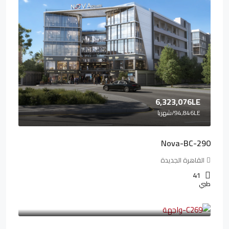
6,323,076LE
94,846LE
/شهريا
Nova-BC-290
القاهرة الجديدة
41
طبي
4,402,000LE
97,822LE
/شهريا