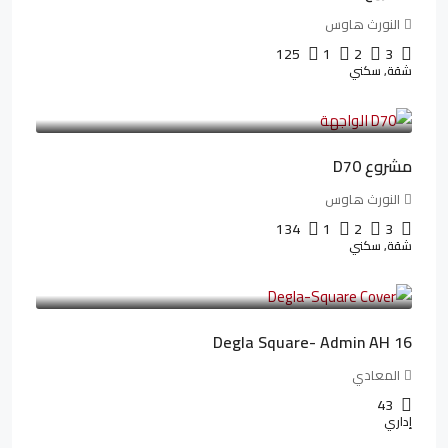
النورث هاوس
125
1
2
3
شقة, سكني
3,510,800LE
32,182LE
/شهريا
مشروع D70
النورث هاوس
134
1
2
3
شقة, سكني
3,010,000LE
41,806LE
/شهريا
Degla Square- Admin AH 16
المعادي
43
إداري