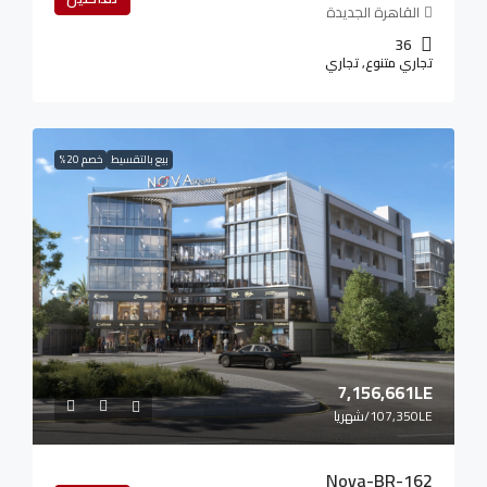
القاهرة الجديدة
36
تجاري متنوع, تجاري
بيع بالتقسيط
خصم 20%
7,156,661LE
107,350LE
/شهريا
Nova-BR-162