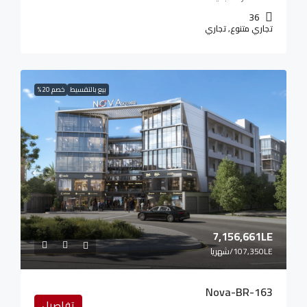
36
تجاري متنوع, تجاري
بيع بالتقسيط
خصم 20%
7,156,661LE
107,350LE
/شهريا
Nova-BR-163
تفاصيل