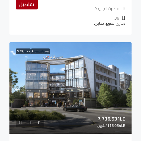
تفاصيل
القاهرة الجديدة
36
تجاري متنوع, تجاري
بيع بالتقسيط
خصم 20%
7,736,931LE
116,054LE
/شهريا