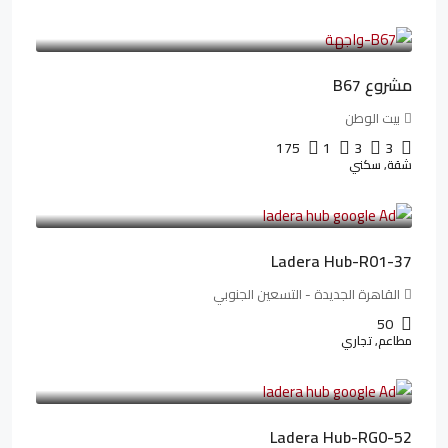
4,550,000LE
69,914LE
/شهريا
مشروع B67
بيت الوطن
175
1
3
3
شقة, سكني
13,912,288LE
173,904LE
/شهريا
Ladera Hub-R01-37
القاهرة الجديدة - التسعين الجنوبي
50
مطاعم, تجاري
13,319,821LE
166,498LE
/شهريا
Ladera Hub-RG0-52