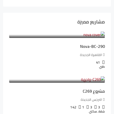
مشاريع مميزة
6,323,076LE
94,846LE
/شهريا
Nova-BC-290
القاهرة الجديدة
41
طبي
4,402,000LE
97,822LE
/شهريا
مشروع C269
النرجس الجديدة
142
1
3
3
شقة, سكني