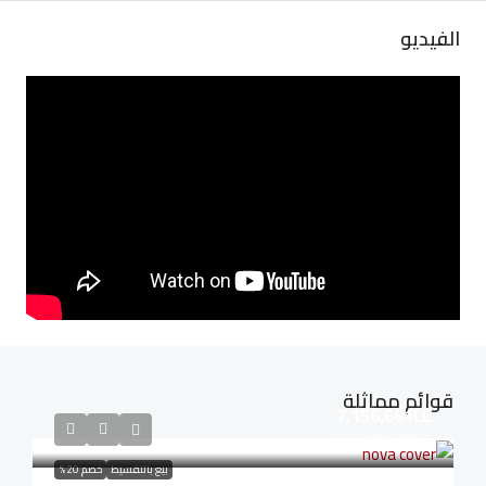
الفيديو
قوائم مماثلة
7,156,661LE
107,350LE
/شهريا
بيع بالتقسيط
خصم 20%