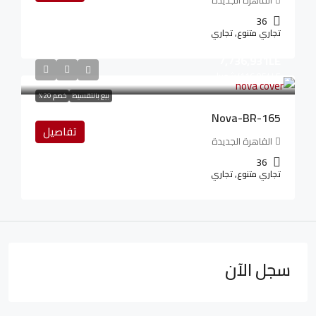
القاهرة الجديدة
36
تجاري متنوع, تجاري
7,736,931LE
116,054LE
/شهريا
بيع بالتقسيط
خصم 20%
Nova-BR-165
تفاصيل
القاهرة الجديدة
36
تجاري متنوع, تجاري
سجل الآن