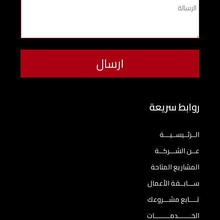
روابط سريعة
الــرئــيســيـــة
عــن الشـــركــة
المشاريع المتاحة
ســـابــقة الأعمال
تــــابع مشـــروعك
الخـــــــدمــــــــات