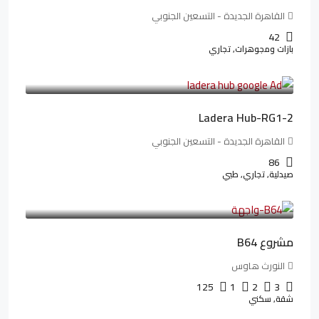
القاهرة الجديدة - التسعين الجنوبي
42
بازات ومجوهرات, تجاري
38,551,500LE
481,894LE
/شهريا
Ladera Hub-RG1-2
القاهرة الجديدة - التسعين الجنوبي
86
صيدلية, تجاري, طبي
3,125,000LE
26,042LE
/شهريا
مشروع B64
النورث هاوس
125
1
2
3
شقة, سكني
3,510,800LE