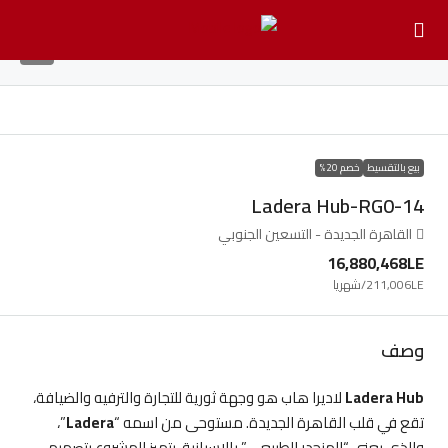
6
بيع بالتقسيط
خصم 20%
Ladera Hub-RG0-14
القاهرة الجديدة - التسعين الجنوبي
16,880,468LE
211,006LE
/شهريا
وصف
Ladera Hub
لاديرا هاب هو وجهة ثورية للتجارة والترفيه والضيافة،
تقع في قلب القاهرة الجديدة. مستوحى من اسمه “
Ladera
”،
والذي يعني “المنحدر الطبيعي” بالإسبانية، يتميز المشروع بتصميم