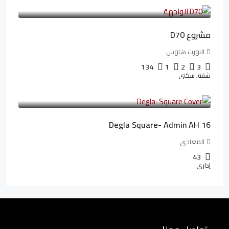
32,182LE
/شهريا
مشروع D70
النورث هاوس
134
1
2
3
شقة, سكني
3,010,000LE
41,806LE
/شهريا
Degla Square- Admin AH 16
المعادي
43
إداري