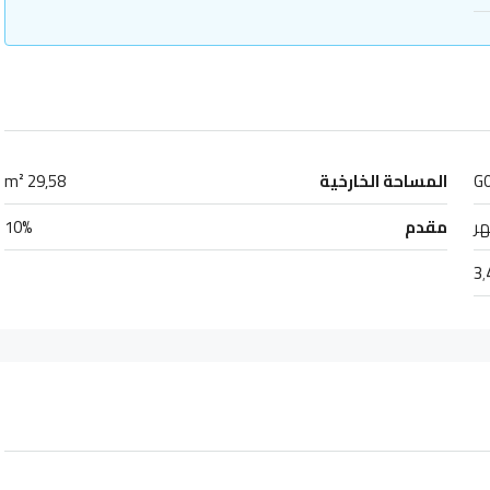
G
المساحة الخارخية
29٫58 m²
مقدم
10%
3٬