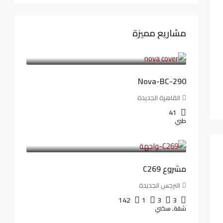
مشاريع مميزة
6,323,076LE
94,846LE
/شهريا
Nova-BC-290
القاهرة الجديدة
41
طبي
4,402,000LE
97,822LE
/شهريا
مشروع C269
النرجس الجديدة
142
1
3
3
شقة, سكني
4,550,000LE