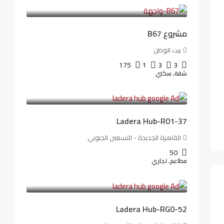
69,914LE
/شهريا
مشروع B67
بيت الوطن
175
1
3
3
شقة, سكني
13,912,288LE
173,904LE
/شهريا
Ladera Hub-R01-37
القاهرة الجديدة - التسعين الجنوبي
50
مطاعم, تجاري
13,319,821LE
166,498LE
/شهريا
Ladera Hub-RG0-52