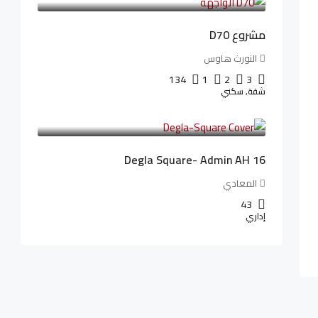
مشروع D70
النورث هاوس
134
1
2
3
شقة, سكني
3,010,000LE
41,806LE
/شهريا
Degla Square- Admin AH 16
المعادي
43
إداري