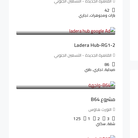
القاهرة الجديدة - التسعين الجنوبي
42
بازات ومجوهرات, تجاري
38,551,500LE
481,894LE
/شهريا
Ladera Hub-RG1-2
القاهرة الجديدة - التسعين الجنوبي
86
صيدلية, تجاري, طبي
3,125,000LE
26,042LE
/شهريا
مشروع B64
النورث هاوس
125
1
2
3
شقة, سكني
3,510,800LE
32,182LE
/شهريا