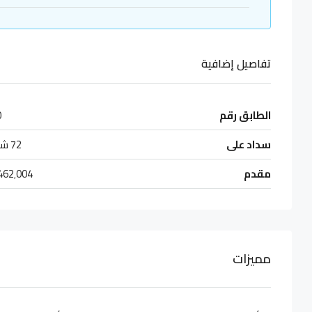
تفاصيل إضافية
الطابق رقم
0
سداد على
72 شهر
مقدم
462٬004
مميزات