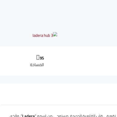
95
المساحة
فة، تقع في قلب القاهرة الجديدة. مستوحى من اسمه “
Ladera
”، والذي