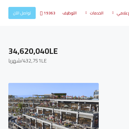
19363
لإعلامي
الخدمات
التوظيف
تواصل الآن
34,620,040LE
432,751LE
/شهريا