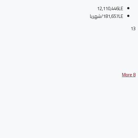
12,110,446LE
181,657LE
/شهريا
13
8 More