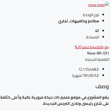
نوع الوحدة
مطاعم وكافيهات, تجاري
47
المساحة
بيع بالتقسيط
خصم 20%
Nova-BR-031
القاهرة الجديدة
12,110,446LE
181,657LE
/شهريا
وصف
يقع المشروع في موقع متميز ذات حركة مرورية عالية وأعلى كثافة سك
على شارع رئيسى ونادى النرجس الجديدة.