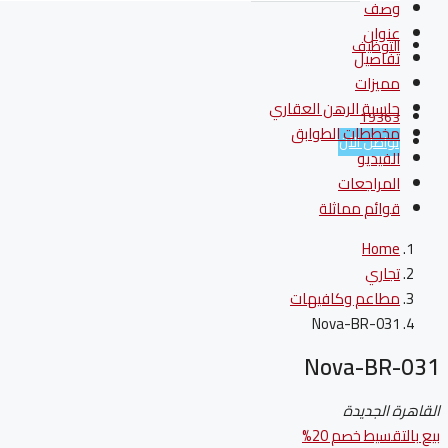
وصف
عنوان
التوظيف
تفاصيل
مميزات
حاسبة الرهن العقاري
19363
مخططات الطوابق
تواصل الآن
الفيديو
المراجعات
قوائم مماثلة
Home
تجاري
مطاعم وكافيهات
Nova-BR-031
Nova-BR-031
القاهرة الجديدة
بيع بالتقسيط
خصم 20%