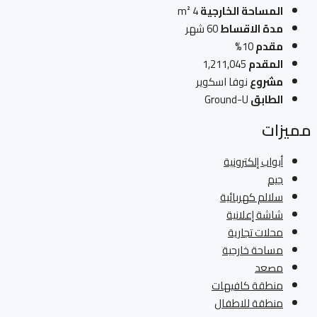
المساحة الخارجية
4 m²
مدة الاقساط
60 شهر
مقدم
10%
المقدم
1,211,045
مشروع
نوفا اسكوير
الطابق
Ground-U
مميزات
أبواب إلكترونية
جيم
سلالم كهربائية
شاشة إعلانية
محلات تجارية
مساحة خارجية
مصعد
منطقة كافيهات
منطقة للاطفال