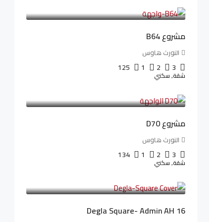
26,042LE
/شهريا
مشروع B64
النورث هاوس
125
1
2
3
شقة, سكني
3,510,800LE
32,182LE
/شهريا
مشروع D70
النورث هاوس
134
1
2
3
شقة, سكني
3,010,000LE
41,806LE
/شهريا
Degla Square- Admin AH 16