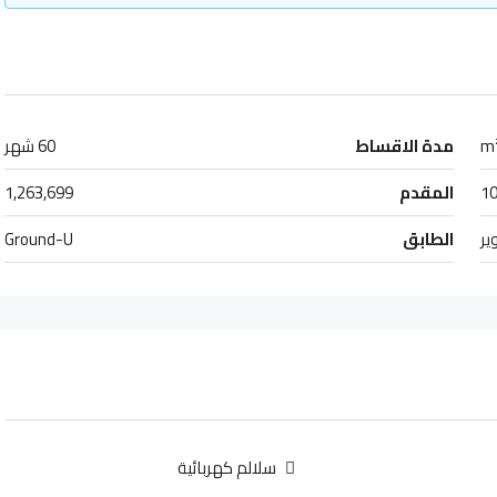
مدة الاقساط
60 شهر
1
المقدم
1,263,699
ير
الطابق
Ground-U
سلالم كهربائية