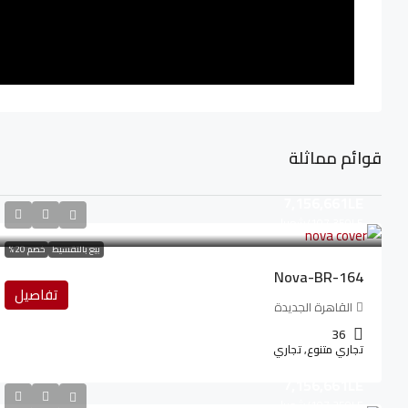
قوائم مماثلة
7,156,661LE
107,350LE
/شهريا
بيع بالتقسيط
خصم 20%
Nova-BR-164
تفاصيل
القاهرة الجديدة
36
تجاري متنوع, تجاري
7,156,661LE
107,350LE
/شهريا