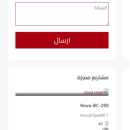
مشاريع مميزة
6,323,076LE
94,846LE
/شهريا
Nova-BC-290
القاهرة الجديدة
41
طبي