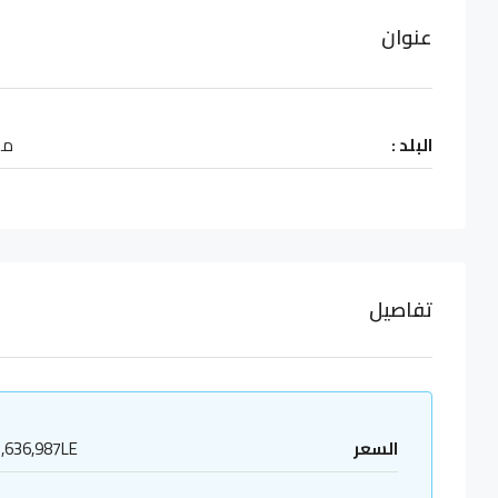
عنوان
البلد :
مص
تفاصيل
السعر
,636,987LE