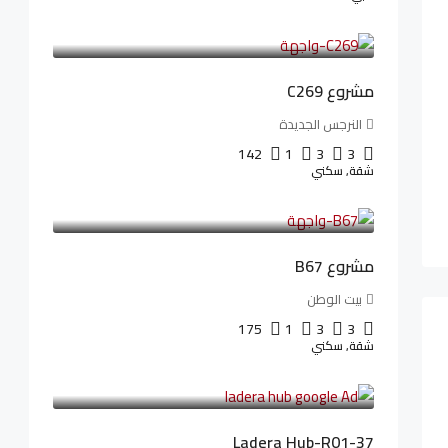
4,402,000LE
97,822LE
/شهريا
مشروع C269
النرجس الجديدة
142
1
3
3
شقة, سكني
4,550,000LE
69,914LE
/شهريا
مشروع B67
بيت الوطن
175
1
3
3
شقة, سكني
13,912,288LE
173,904LE
/شهريا
Ladera Hub-R01-37