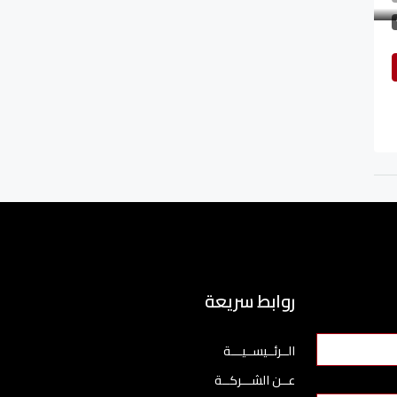
روابط سريعة
الــرئــيســيـــة
عــن الشـــركــة