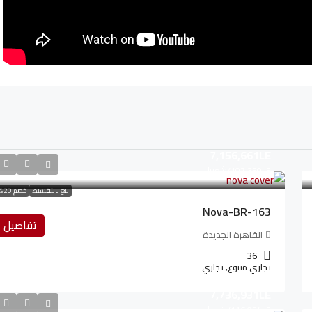
7,156,661LE
107,350LE
/شهريا
بيع بالتقسيط
خصم 20%
Nova-BR-163
تفاصيل
القاهرة الجديدة
36
تجاري متنوع, تجاري
7,736,931LE
116,054LE
/شهريا