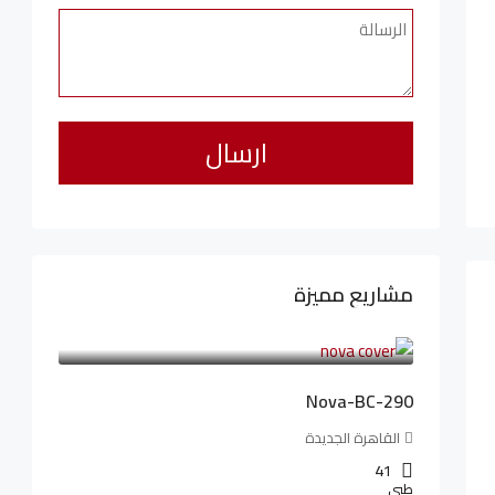
مشاريع مميزة
6,323,076LE
94,846LE
/شهريا
Nova-BC-290
القاهرة الجديدة
41
طبي