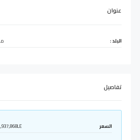
عنوان
البلد :
مص
تفاصيل
السعر
,937,868LE