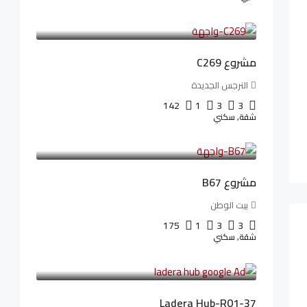
4,402,000LE
97,822LE
/شهريا
مشروع C269
النرجس الجديدة
142
1
3
3
شقة, سكني
4,550,000LE
69,914LE
/شهريا
مشروع B67
بيت الوطن
175
1
3
3
شقة, سكني
13,912,288LE
173,904LE
/شهريا
Ladera Hub-R01-37