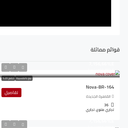
قوائم مماثلة
7,156,661LE
107,350LE
/شهريا
بيع بالتقسيط
خصم 20%
Nova-BR-164
تفاصيل
القاهرة الجديدة
36
تجاري متنوع, تجاري
7,156,661LE
107,350LE
/شهريا