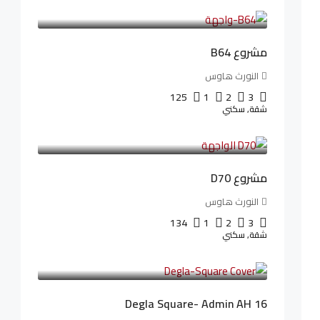
26,042LE
/شهريا
مشروع B64
النورث هاوس
125
1
2
3
شقة, سكني
3,510,800LE
32,182LE
/شهريا
مشروع D70
النورث هاوس
134
1
2
3
شقة, سكني
3,010,000LE
41,806LE
/شهريا
Degla Square- Admin AH 16