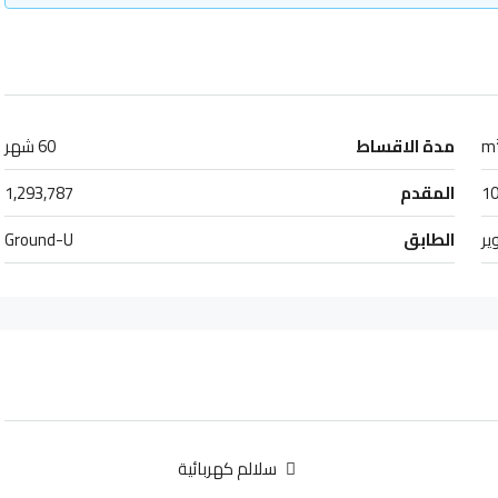
مدة الاقساط
60 شهر
1
المقدم
1,293,787
ير
الطابق
Ground-U
سلالم كهربائية