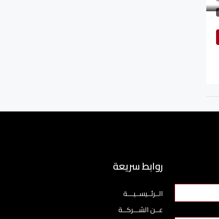
روابط سريعة
الــرئــيســيـــة
عــن الشـــركــة