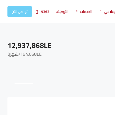
19363
لإعلامي
الخدمات
التوظيف
تواصل الآن
12,937,868LE
194,068LE
/شهريا
8 More