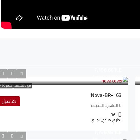
7,156,661LE
107,350LE
/شهريا
بيع بالتقسيط
خصم 20%
Nova-BR-163
تفاصيل
القاهرة الجديدة
36
تجاري متنوع, تجاري
7,736,931LE
116,054LE
/شهريا