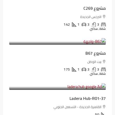
مشروع C269
النرجس الجديدة
142
1
3
3
شقة, سكني
4,550,000LE
69,914LE
/شهريا
مشروع B67
بيت الوطن
175
1
3
3
شقة, سكني
13,912,288LE
173,904LE
/شهريا
Ladera Hub-R01-37
القاهرة الجديدة - التسعين الجنوبي
50