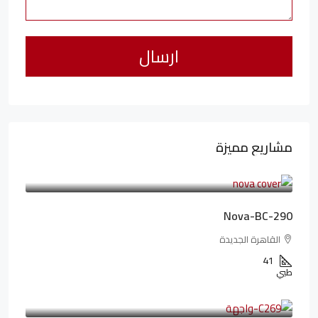
مشاريع مميزة
6,323,076LE
94,846LE
/شهريا
Nova-BC-290
القاهرة الجديدة
41
طبي
4,402,000LE
97,822LE
/شهريا