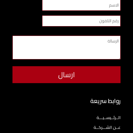
روابط سريعة
الــرئــيســيـــة
عــن الشـــركــة