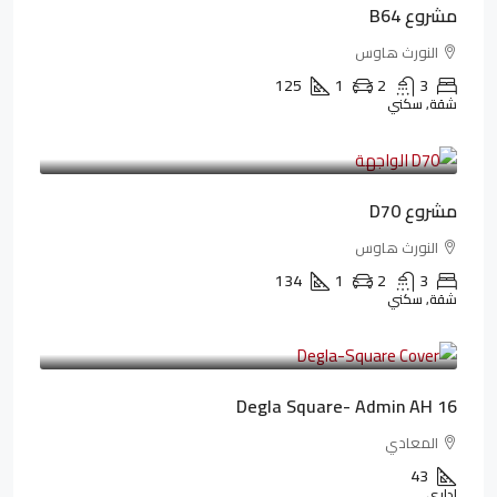
مشروع B64
النورث هاوس
125
1
2
3
شقة, سكني
3,510,800LE
32,182LE
/شهريا
مشروع D70
النورث هاوس
134
1
2
3
شقة, سكني
3,010,000LE
41,806LE
/شهريا
Degla Square- Admin AH 16
المعادي
43
إداري