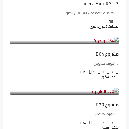
Ladera Hub-RG1-2
القاهرة الجديدة - التسعين الجنوبي
86
صيدلية, تجاري, طبي
3,125,000LE
26,042LE
/شهريا
مشروع B64
النورث هاوس
125
1
2
3
شقة, سكني
3,510,800LE
32,182LE
/شهريا
مشروع D70
النورث هاوس
134
1
2
3
شقة, سكني