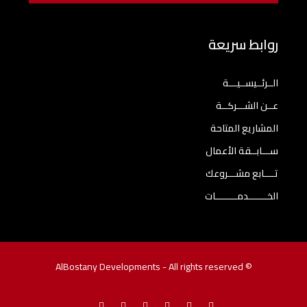
روابط سريعة
الــرئــيســيـــة
عــن الشـــركــة
المشاريع المتاحة
ســـابــقة الأعمال
تــــابع مشـــروعك
الخـــــــدمــــــــات
© AlBostany Developments - All rights reserved