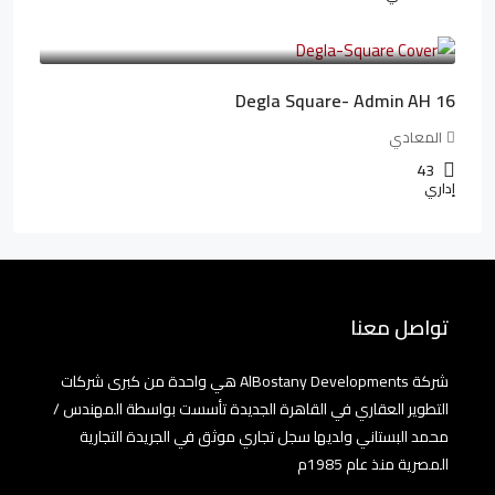
3,010,000LE
41,806LE
/شهريا
Degla Square- Admin AH 16
المعادي
43
إداري
تواصل معنا
شركة AlBostany Developments هي واحدة من كبرى شركات
التطوير العقاري في القاهرة الجديدة تأسست بواسطة المهندس /
محمد البستاني ولديها سجل تجاري موثق في الجريدة التجارية
المصرية منذ عام 1985م