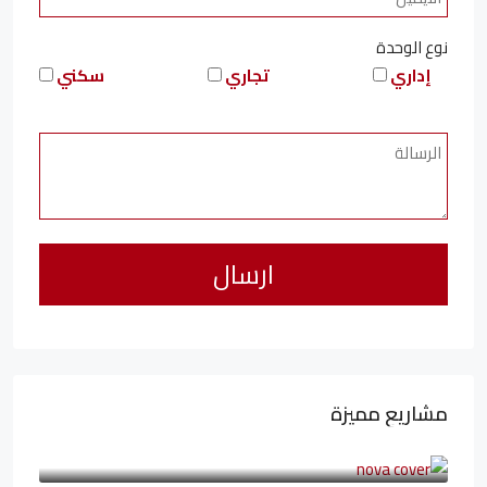
نوع الوحدة
إداري
تجاري
سكني
مشاريع مميزة
6,323,076LE
94,846LE
/شهريا