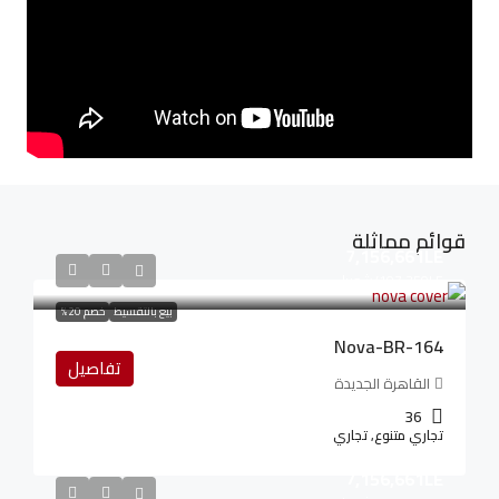
قوائم مماثلة
7,156,661LE
107,350LE
/شهريا
بيع بالتقسيط
خصم 20%
Nova-BR-164
تفاصيل
القاهرة الجديدة
36
تجاري متنوع, تجاري
7,156,661LE