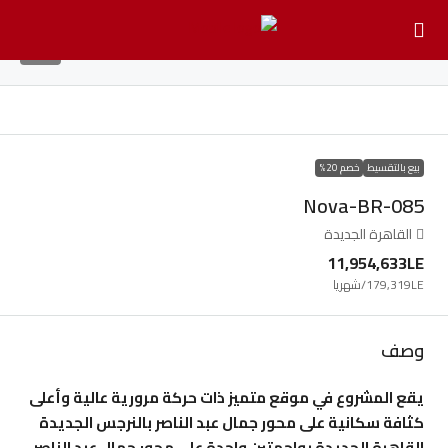
13
بيع بالتقسيط
خصم 20%
Nova-BR-085
القاهرة الجديدة
11,954,633LE
179,319LE
/شهريا
وصف
يقع المشروع في موقع متميز ذات حركة مرورية عالية وأعلى
كثافة سكانية على محور جمال عبد الناصر بالنرجس الجديدة
القاهرة الجديدة بواجهتين واحدة على محور جمال عبد الناصر