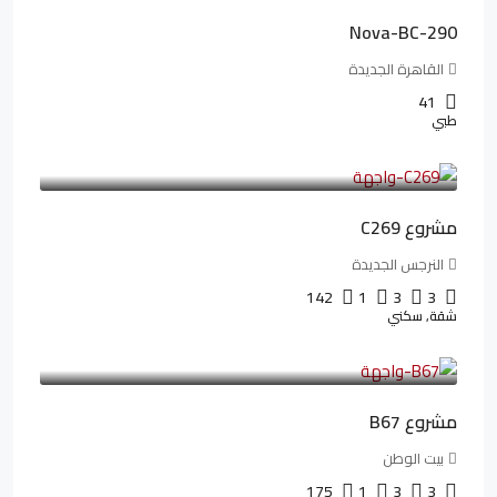
Nova-BC-290
القاهرة الجديدة
41
طبي
4,402,000LE
97,822LE
/شهريا
مشروع C269
النرجس الجديدة
142
1
3
3
شقة, سكني
4,550,000LE
69,914LE
/شهريا
مشروع B67
بيت الوطن
175
1
3
3