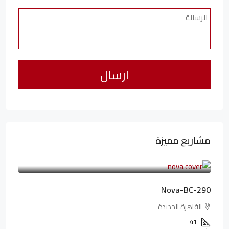
مشاريع مميزة
6,323,076LE
94,846LE
/شهريا
Nova-BC-290
القاهرة الجديدة
41