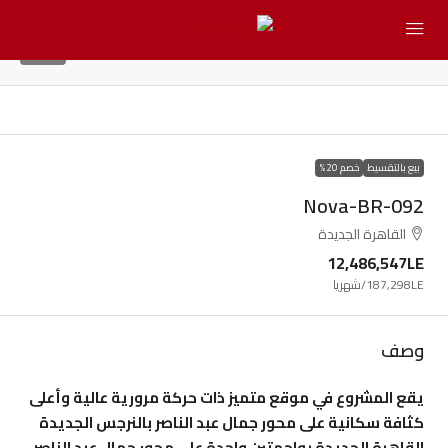
13
بيع بالتقسيط
خصم 20%
Nova-BR-092
القاهرة الجديدة
12,486,547LE
187,298LE
/شهريا
وصف
يقع المشروع في موقع متميز ذات حركة مرورية عالية وأعلى
كثافة سكانية على محور جمال عبد الناصر بالنرجس الجديدة
القاهرة الجديدة بواجهتين واحدة على محور جمال عبد الناصر