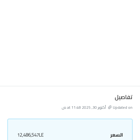
تفاصيل
Updated on أكتوبر 30, 2025 at 11:48 ص
السعر
12,486,547LE