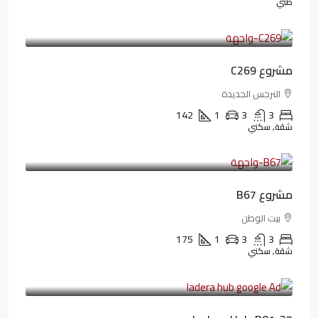
طبي
4,402,000LE
97,822LE
/شهريا
مشروع C269
النرجس الجديدة
142
1
3
3
شقة, سكني
4,550,000LE
69,914LE
/شهريا
مشروع B67
بيت الوطن
175
1
3
3
شقة, سكني
13,912,288LE
173,904LE
/شهريا