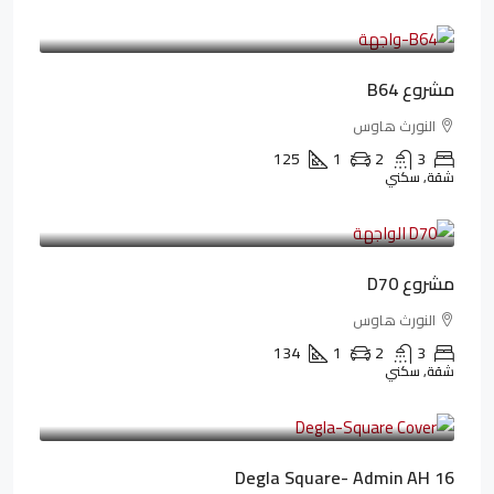
3,125,000LE
26,042LE
/شهريا
مشروع B64
النورث هاوس
125
1
2
3
شقة, سكني
3,510,800LE
32,182LE
/شهريا
مشروع D70
النورث هاوس
134
1
2
3
شقة, سكني
3,010,000LE
41,806LE
/شهريا
Degla Square- Admin AH 16