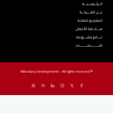
الــرئــيســيـــة
عــن الشـــركــة
المشاريع المتاحة
ســـابــقة الأعمال
تــــابع مشـــروعك
الخـــــــدمــــــــات
© AlBostany Developments - All rights reserved