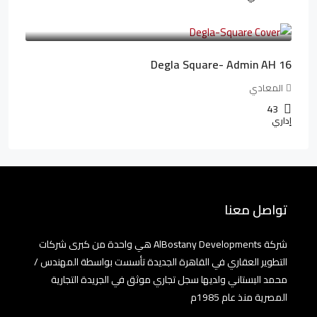
3,010,000LE
41,806LE
/شهريا
Degla Square- Admin AH 16
المعادي
43
إداري
تواصل معنا
شركة AlBostany Developments هي واحدة من كبرى شركات
التطوير العقاري في القاهرة الجديدة تأسست بواسطة المهندس /
محمد البستاني ولديها سجل تجاري موثق في الجريدة التجارية
المصرية منذ عام 1985م