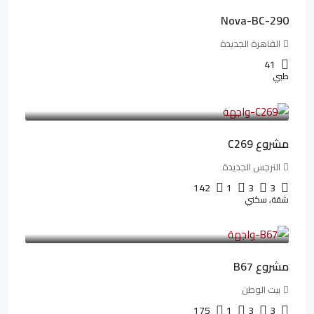
Nova-BC-290
القاهرة الجديدة
41
طبي
4,402,000LE
97,822LE
/شهريا
مشروع C269
النرجس الجديدة
142
1
3
3
شقة, سكني
4,550,000LE
69,914LE
/شهريا
مشروع B67
بيت الوطن
175
1
3
3