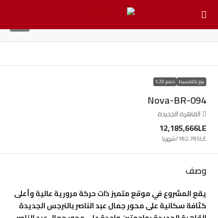
13
بيع بالتقسيط
خصم 20%
Nova-BR-094
القاهرة الجديدة
12,185,666LE
182,785LE
/شهريا
وصف
يقع المشروع في موقع متميز ذات حركة مرورية عالية وأعلى
كثافة سكانية على محور جمال عبد الناصر بالنرجس الجديدة
القاهرة الجديدة بواجهتين واحدة على محور جمال عبد الناصر