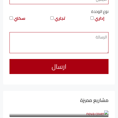
نوع الوحدة
إداري
تجاري
سكني
مشاريع مميزة
6,323,076LE
94,846LE
/شهريا