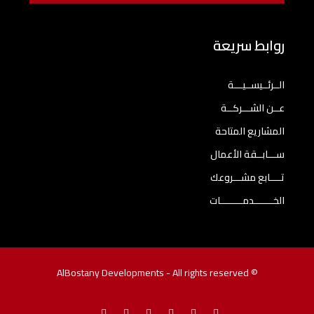
روابط سريعة
الــرئــيســيـــة
عــن الشـــركــة
المشاريع المتاحة
ســـابــقة الأعمال
تــــابع مشـــروعك
الخـــــــدمــــــــات
© AlBostany Developments - All rights reserved