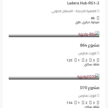
Ladera Hub-RG1-2
القاهرة الجديدة - التسعين الجنوبي
86
صيدلية, تجاري, طبي
3,125,000LE
26,042LE
/شهريا
مشروع B64
النورث هاوس
125
1
2
3
شقة, سكني
3,510,800LE
32,182LE
/شهريا
مشروع D70
النورث هاوس
134
1
2
3
شقة, سكني