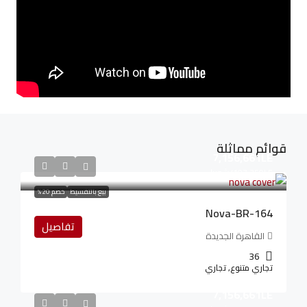
قوائم مماثلة
7,156,661LE
107,350LE
/شهريا
بيع بالتقسيط
خصم 20%
Nova-BR-164
تفاصيل
القاهرة الجديدة
36
تجاري متنوع, تجاري
7,156,661LE