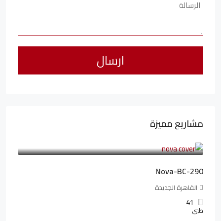
مشاريع مميزة
6,323,076LE
94,846LE
/شهريا
Nova-BC-290
القاهرة الجديدة
41
طبي
4,402,000LE