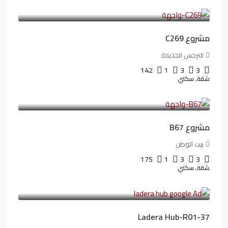
97,822LE
/شهريا
مشروع C269
النرجس الجديدة
142
1
3
3
شقة, سكني
4,550,000LE
69,914LE
/شهريا
مشروع B67
بيت الوطن
175
1
3
3
شقة, سكني
13,912,288LE
173,904LE
/شهريا
Ladera Hub-R01-37