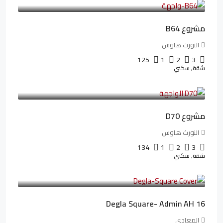
مشروع B64
النورث هاوس
125
1
2
3
شقة, سكني
3,510,800LE
32,182LE
/شهريا
مشروع D70
النورث هاوس
134
1
2
3
شقة, سكني
3,010,000LE
41,806LE
/شهريا
Degla Square- Admin AH 16
المعادي