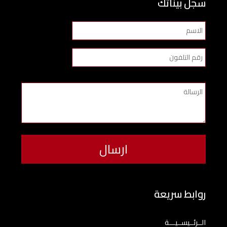
سجل بيناتك
روابط سريعة
الــرئــيســيـــة